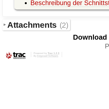
Beschreibung der Schnittst
Attachments
(2)
Download i
P
Powered by
Trac 1.2.3
By
Edgewall Software
.