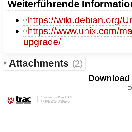
Weiterführende Informati
https://wiki.debian.org
https://www.unix.com/ma
upgrade/
Attachments
(2)
Download i
P
Powered by
Trac 1.2.3
By
Edgewall Software
.