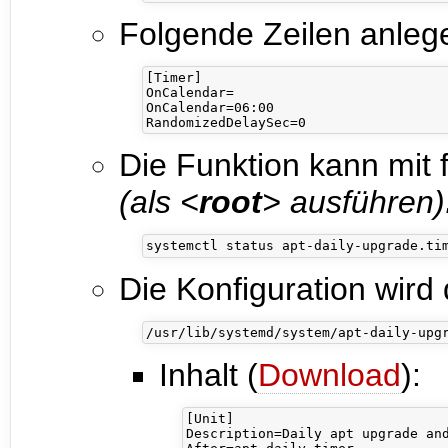
Folgende Zeilen anleg
[Timer]

OnCalendar=

OnCalendar=06:00

Die Funktion kann mit 
(als <
root
> ausführen)
Die Konfiguration wird 
Inhalt (
Download
):
[Unit]

Description=Daily apt upgrade and