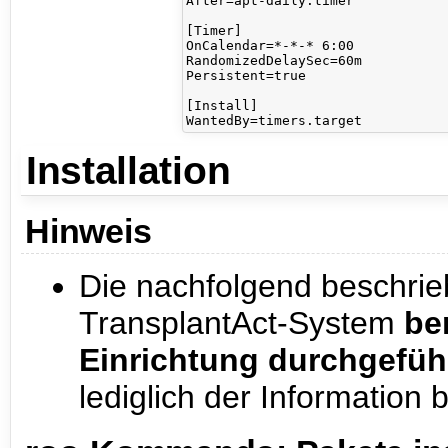
After=apt-daily.timer

[Timer]

OnCalendar=*-*-* 6:00

RandomizedDelaySec=60m

Persistent=true

[Install]

Installation
Hinweis
Die nachfolgend beschrieb
TransplantAct-System
be
Einrichtung durchgefüh
lediglich der Information