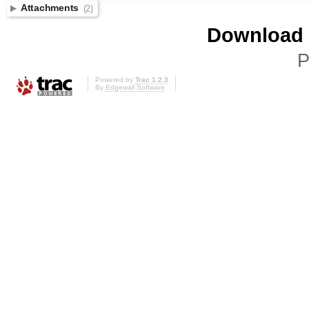
Attachments
(2)
Download i
P
Powered by
Trac 1.2.3
By
Edgewall Software
.